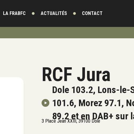
LA FRABFC
ACTUALITÉS
CONTACT
RCF Jura
Dole 103.2, Lons-le-
101.6, Morez 97.1, N
89.2 et en DAB+ sur 
3 Place Jean XXIII, 39100 Dole