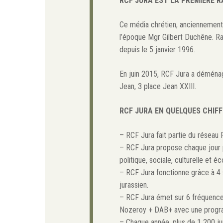
RCF JURA EST LA PREMIÈRE 
Ce média chrétien, anciennement 
l’époque Mgr Gilbert Duchêne. Ra
depuis le 5 janvier 1996.
En juin 2015, RCF Jura a déménag
Jean, 3 place Jean XXIII.
RCF JURA EN QUELQUES CHIF
– RCF Jura fait partie du réseau R
– RCF Jura propose chaque jour pl
politique, sociale, culturelle et 
– RCF Jura fonctionne grâce à 4 st
jurassien.
– RCF Jura émet sur 6 fréquences
Nozeroy + DAB+ avec une progr
– Chaque année, plus de 1 200 jur