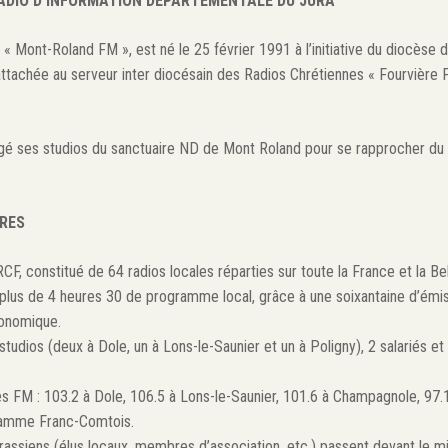
RADIO D’INFORMATION DÉPARTEMENTALE DU JURA
« Mont-Roland FM », est né le 25 février 1991 à l’initiative du diocèse
ttachée au serveur inter diocésain des Radios Chrétiennes « Fourvière F
é ses studios du sanctuaire ND de Mont Roland pour se rapprocher du cen
FRES
CF, constitué de 64 radios locales réparties sur toute la France et la Be
us de 4 heures 30 de programme local, grâce à une soixantaine d’émissio
économique.
udios (deux à Dole, un à Lons-le-Saunier et un à Poligny), 2 salariés et 
 FM : 103.2 à Dole, 106.5 à Lons-le-Saunier, 101.6 à Champagnole, 97.1
amme Franc-Comtois.
assiens (élus locaux, membres d’association, etc.) passent devant le mi